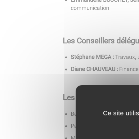
communication
Les Conseillers délégu
Stéphane MEGA :
Travaux,
Diane CHAUVEAU :
Finance
Les Conseiller(es)
Ce site util
Baptiste GOISET
Pauline VADOT
Mathieu PETAZZI