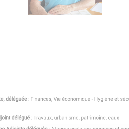
te, déléguée
: Finances, Vie économique - Hygiène et sécuri
joint délégué
:
Travaux, urbanisme, patrimoine, eaux
e Adjointe déléguée
: Affaires scolaires, jeunesse et spo