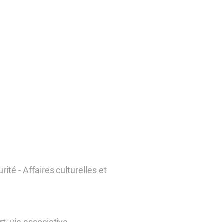
té - Affaires culturelles et
rt, vie associative,