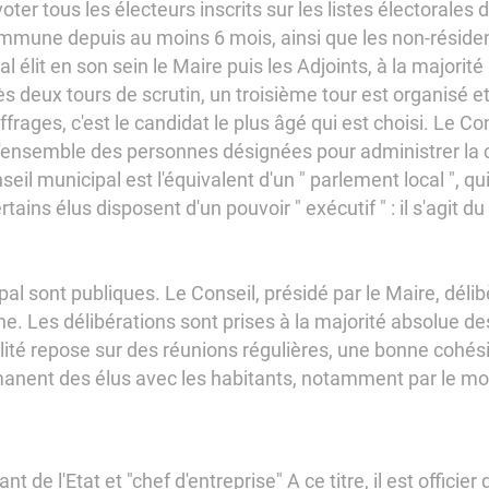
ter tous les électeurs inscrits sur les listes électorales 
ommune depuis au moins 6 mois, ainsi que les non-résiden
al élit en son sein le Maire puis les Adjoints, à la majorit
 deux tours de scrutin, un troisième tour est organisé et l
uffrages, c'est le candidat le plus âgé qui est choisi. Le C
l'ensemble des personnes désignées pour administrer la 
il municipal est l'équivalent d'un " parlement local ", qu
tains élus disposent d'un pouvoir " exécutif " : il s'agit d
l sont publiques. Le Conseil, présidé par le Maire, délib
e. Les délibérations sont prises à la majorité absolue d
ité repose sur des réunions régulières, une bonne cohési
manent des élus avec les habitants, notamment par le 
 de l'Etat et "chef d'entreprise" A ce titre, il est officier d'