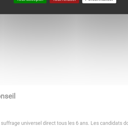
nseil
 suffrage universel direct tous les 6 ans. Les candidats d