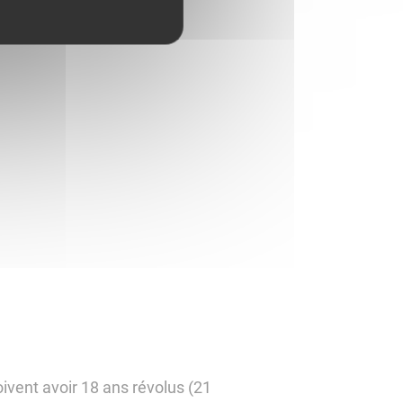
oivent avoir 18 ans révolus (21