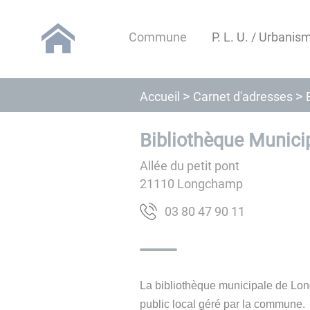
Lien
Lien
Lien
Lien
Panneau de gestion des cookies
d'accès
d'accès
d'accès
d'accès
Commune
P. L. U. / Urbanis
rapide
rapide
rapide
rapide
au
au
à
au
menu
contenu
la
pied
Carnet d'adresses
Accueil
principal
recherche
de
page
Bibliothèque Munici
Allée du petit pont
21110
Longchamp
11 09 74 08 30
La bibliothèque municipale de Lo
public local géré par la commune.