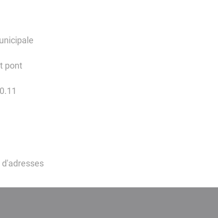
unicipale
it pont
0.11
s d'adresses