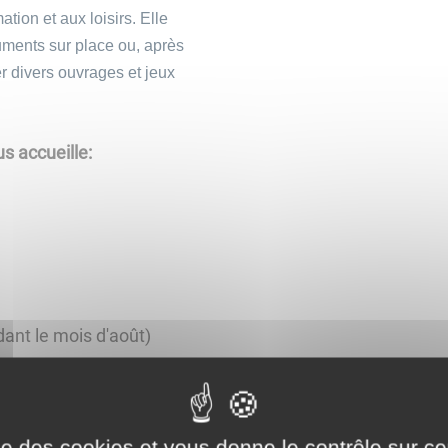
rmation et aux loisirs. Elle
ments sur place ou, après
er divers ouvrages et jeux
s accueille:
ant le mois d'août)
 ont lieu régulièrement
 en tissu, véritable œuvre à
ise des cookies et vous donne le contrôle sur 
ngent la découverte des albums en