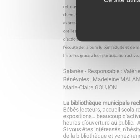
retrouvant des détails inspirés de chacune
chemins du bout du doigt, se regarder da
expressions, reconstituer les parties du
oreilles, mains, pieds, sourcils… sur une 
d’actions qui permettent aux enfants de 
l’écoute de l’album lu par l’adulte et de
histoires grâce à leur participation active.
Salariée - Responsable : Valér
Bénévoles : Madeleine MALAN
Marie-Claire GOUJON
La bibliothèque municipale re
Bébés lecteurs, accueil scolaire
expositions… beaucoup d’activ
heures d’ouverture au public. 
Si vous êtes intéressés, n’hésit
de la bibliothèque et venez re