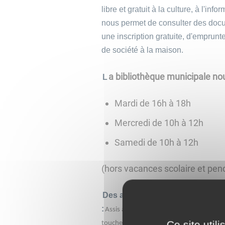
libre et gratuit à la culture, à l'info
nous permet de consulter des docu
une inscription gratuite, d'emprunt
de société à la maison.
a bibliothèque municipale nou
L
Mardi de 16h à 18h
Mercredi de 10h à 12h
Samedi ​​​​​​​​​​​​​​de 10h à 12h
(hors vacances scolaire et pend
Des animations "Bébés lecteurs"
:
Assis autour d’un grand tapis de lecture
Ce site util
toucher et à explorer, les enfants prolo