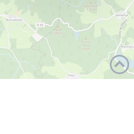
Agence Postale Communale
PLUS D'INFOS
Mairie
Angremy Carrelage - Carreleur
PLUS D'INFOS
3 place de l’église
21110
Longchamp
59.91.64.46.70
Entreprises et Commerces
+
APCR - Plomberie- Chauffage -
PLUS
−
Climaticien
D'INFOS
Leaflet
|
©
OpenStreetMap
contributors
6 allée du Meix Chamberland
21110
Longchamp