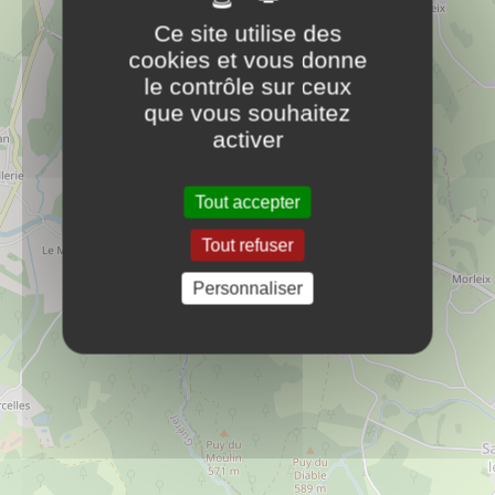
ADR21 - Rénovation intérieure
Ce site utilise des
PLUS D'INFOS
6 allée des sorbiers
cookies et vous donne
21110
le contrôle sur ceux
Longchamp
que vous souhaitez
activer
54.55.34.06.60
Entreprises et Commerces
Tout accepter
Tout refuser
Agence Antares - Détective privé
PLUS D'INFOS
Personnaliser
4 allée des sorbiers
21110
Longchamp
24.06.12.05.60
Entreprises et Commerces